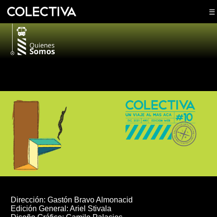
☰
<
Dirección: Gastón Bravo Almonacid
Edición General: Ariel Stivala