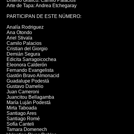
Diseño Gráfico: Camilo Palacios
Arte de Tapa: Andrea Etchegaray
PARTICIPAN DE ESTE NÚMERO:
Analía Rodriguez
Ana Otondo
Ariel Stivala
Camilo Palacios
Cristian del Giorgio
Demián Segura
Edicita Sarragoicochea
Eleonora Calderón
Fernando Evangelista
Gastón Bravo Almonacid
Guadalupe Podestá
Gustavo Damelio
Juan Cameroni
Juancitou Bellagamba
María Luján Podestá
Mirta Taboada
Santiago Ares
Santiago Romé
Sofía Canteli
Tamara Domenech