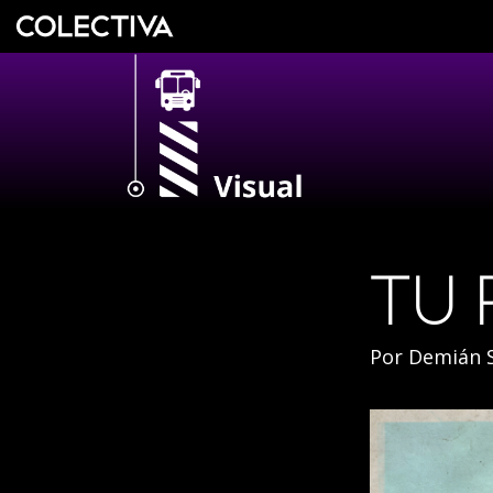
TU 
Por
Demián 