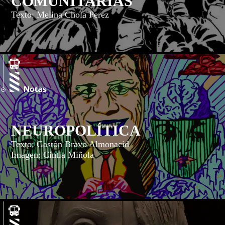
COMUNITARIAS
Texto: Melina Chola Perez
NEUROPOLÍTICA
Texto: Gastón Bravo Almonacid
Imagen: Cintia Miñola