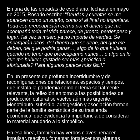
En una de las entradas de ese diario, fechada en mayo
de 2015, Rosario escribe: “
Deudas y cuentas se me
aparecen como un sueño, como si al final no importara.
Toda esa preocupación eterna por el dinero que me
acompañó toda mi vida parece, de pronto, perder peso y
lugar. Tal vez si muero ya no importe de verdad. Se
encargarán otros, del dinero que se debe, del que me
deben, del que podría ganar…, algo de lo que hubiera
querido no tener que preocuparme nunca… o algo en lo
que me hubiera gustado ser más ¿práctica o
afortunada? Para algunos parece más fácil
.”
En un presente de profunda incertidumbre y de
reconfiguraciones de relaciones, espacios y tiempos,
que instala la pandemia como el tema socialmente
relevante, la reflexión en torno a las posibilidades de
producción cultural se vuelve aún más urgente.
Monotributo, subsidio, autogestión y asociación forman
parte de la familia semántica de su trastienda
económica, que evidencia la importancia de considerar
lo material anudado a lo simbólico.
En esa línea, también hay verbos claves: renacer,
impulsar, reactivar, fomentar, fortalecer son algunas