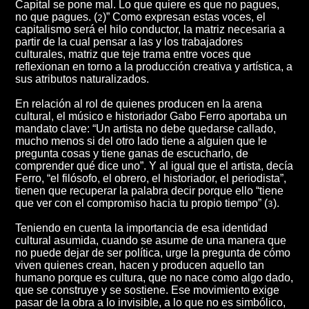
Capital se pone mal. Lo que quiere es que no pagues,
no que pagues. (
)” Como expresan estas voces, el
2
capitalismo será el hilo conductor, la matriz necesaria a
partir de la cual pensar a las y los trabajadores
culturales, matriz que teje trama entre voces que
reflexionan en torno a la producción creativa y artística, a
sus atributos naturalizados.
En relación al rol de quienes producen en la arena
cultural, el músico e historiador Gabo Ferro aportaba un
mandato clave: “Un artista no debe quedarse callado,
mucho menos si del otro lado tiene a alguien que le
pregunta cosas y tiene ganas de escucharlo, de
comprender qué dice uno”. Y al igual que el artista, decía
Ferro, “el filósofo, el obrero, el historiador, el periodista”,
tienen que recuperar la palabra decir porque ello “tiene
que ver con el compromiso hacia tu propio tiempo” (
).
3
Teniendo en cuenta la importancia de esa identidad
cultural asumida, cuando se asume de una manera que
no puede dejar de ser política, urge la pregunta de cómo
viven quienes crean, hacen y producen aquello tan
humano porque es cultura, que no nace como algo dado,
que se construye y se sostiene. Ese movimiento exige
pasar de la obra a lo invisible, a lo que no es simbólico,