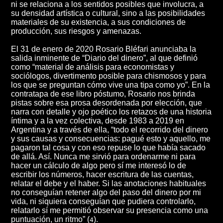
ni se relaciona a los sentidos posibles que involucra, a
su densidad artística o cultural, sino a las posibilidades
materiales de su existencia, a sus condiciones de
producción, sus riesgos y amenazas.
El 31 de enero de 2020 Rosario Bléfari anunciaba la
salida inminente de “Diario del dinero”, al que definió
como “material de análisis para economistas y
sociólogos, divertimento posible para chismosos y para
los que se preguntan cómo vive una tipa como yo”. En la
contratapa de ese libro póstumo, Rosario nos brinda
pistas sobre esa prosa desordenada por elección, que
narra con detalle y ojo poético los retazos de una historia
íntima y a la vez colectiva, desde 1983 a 2019 en
Argentina y a través de ella, “todo el recorrido del dinero
y sus causas y consecuencias: pagué esto y aquello, me
pagaron tal cosa y con eso repuse lo que había sacado
de allá. Así. Nunca me sirvió para ordenarme ni para
hacer un cálculo de algo pero sí me interesó lo de
escribir los números, hacer escritura de las cuentas,
relatar el debe y el haber. Si las anotaciones habituales
no conseguían retener algo del paso del dinero por mi
vida, ni siquiera conseguían que pudiera controlarlo,
relatarlo sí me permitió observar su presencia como una
puntuación, un ritmo” (
).
4