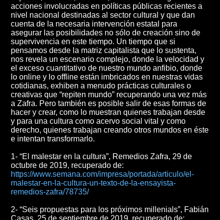
acciones involucradas en políticas públicas recientes a
nivel nacional destinadas al sector cultural y que dan
cuenta de la necesaria intervención estatal para
asegurar las posibilidades no sólo de creación sino de
supervivencia en este tiempo. Un tiempo que si
pensamos desde la matriz capitalista que lo sustenta,
nos revela un escenario complejo, donde la velocidad y
el exceso cuantitativo de nuestro mundo anfibio, donde
lo online y lo offline están imbricados en nuestras vidas
cotidianas, exhiben a menudo prácticas culturales o
creativas que “repiten mundo” recuperando una vez más
a Zafra. Pero también es posible salir de esas formas de
hacer y crear, como lo muestran quienes trabajan desde
y para una cultura como acervo social vital y como
derecho, quienes trabajan creando otros mundos en éste
e intentan transformarlo.
1- “El malestar en la cultura”, Remedios Zafra, 29 de
octubre de 2019, recuperado de:
https://www.semana.com/impresa/portada/articulo/el-
malestar-en-la-cultura-un-texto-de-la-ensayista-
remedios-zafra/78735/
2- “Seis propuestas para los próximos millenials”, Fabián
Casas, 25 de septiembre de 2019, recuperado de: